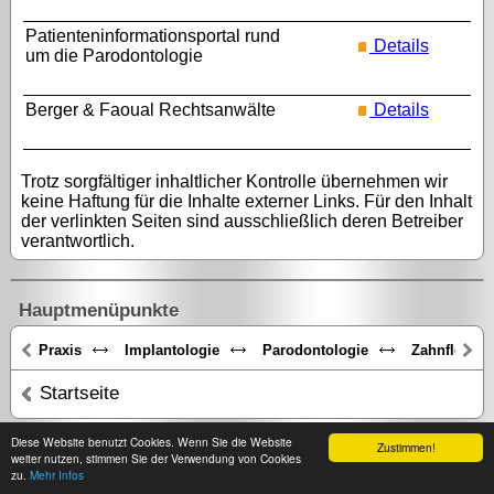
Patienteninformationsportal rund
Details
um die Parodontologie
Berger & Faoual Rechtsanwälte
Details
Trotz sorgfältiger inhaltlicher Kontrolle übernehmen wir
keine Haftung für die Inhalte externer Links. Für den Inhalt
der verlinkten Seiten sind ausschließlich deren Betreiber
verantwortlich.
Hauptmenüpunkte
Praxis
Implantologie
Parodontologie
Zahnfleisch
Startseite
Diese Website benutzt Cookies. Wenn Sie die Website
Zustimmen!
Impressum
|
Datenschutz
|
Kontakt/Öffnungszeiten
|
Zahnlexikon
weiter nutzen, stimmen Sie der Verwendung von Cookies
zu.
Mehr Infos