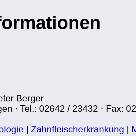
nformationen
eter Berger
en · Tel.: 02642 / 23432 · Fax: 0
ologie
|
Zahnfleischerkrankung
|
M