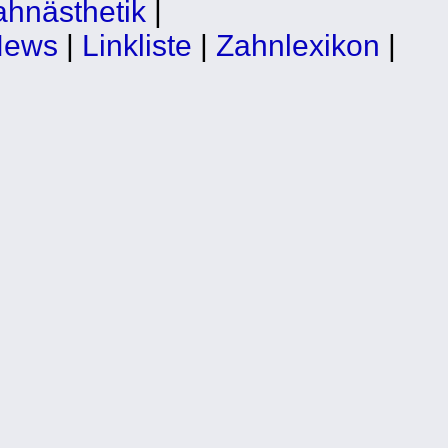
ahnästhetik
|
News
|
Linkliste
|
Zahnlexikon
|