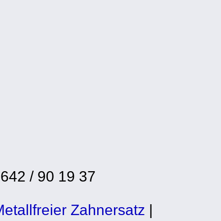
2642 / 90 19 37
etallfreier Zahnersatz
|