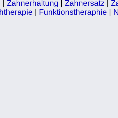
e
|
Zahnerhaltung
|
Zahnersatz
|
Z
htherapie
|
Funktionstheraphie
|