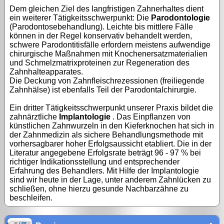
Dem gleichen Ziel des langfristigen Zahnerhaltes dient
ein weiterer Tätigkeitsschwerpunkt: Die
Parodontologie
(Parodontosebehandlung). Leichte bis mittlere Fälle
können in der Regel konservativ behandelt werden,
schwere Parodontitisfälle erfordern meistens aufwendige
chirurgische Maßnahmen mit Knochenersatzmaterialien
und Schmelzmatrixproteinen zur Regeneration des
Zahnhalteapparates.
Die Deckung von Zahnfleischrezessionen (freiliegende
Zahnhälse) ist ebenfalls Teil der Parodontalchirurgie.
Ein dritter Tätigkeitsschwerpunkt unserer Praxis bildet die
zahnärztliche
Implantologie
. Das Einpflanzen von
künstlichen Zahnwurzeln in den Kieferknochen hat sich in
der Zahnmedizin als sichere Behandlungsmethode mit
vorhersagbarer hoher Erfolgsaussicht etabliert. Die in der
Literatur angegebene Erfolgsrate beträgt 96 - 97 % bei
richtiger Indikationsstellung und entsprechender
Erfahrung des Behandlers. Mit Hilfe der Implantologie
sind wir heute in der Lage, unter anderem Zahnlücken zu
schließen, ohne hierzu gesunde Nachbarzähne zu
beschleifen.