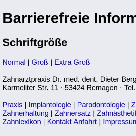
Barrierefreie Infor
Schriftgröße
Normal
|
Groß
|
Extra Groß
Zahnarztpraxis Dr. med. dent. Dieter Ber
Karmeliter Str. 11 · 53424 Remagen · Tel.
Praxis
|
Implantologie
|
Parodontologie
|
Z
Zahnerhaltung
|
Zahnersatz
|
Zahnästheti
Zahnlexikon
|
Kontakt Anfahrt
|
Impressu