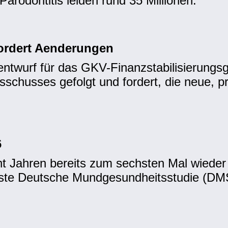
rodontitis leiden rund 35 Millionen.
ordert Aenderungen
ntwurf für das GKV-Finanzstabilisierungs
husses gefolgt und fordert, die neue, prä
6
t Jahren bereits zum sechsten Mal wieder
chste Deutsche Mundgesundheitsstudie (DMS