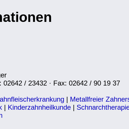
mationen
ger
: 02642 / 23432 · Fax: 02642 / 90 19 37
ahnfleischerkrankung
|
Metallfreier Zahner
k
|
Kinderzahnheilkunde
|
Schnarchtherapi
m